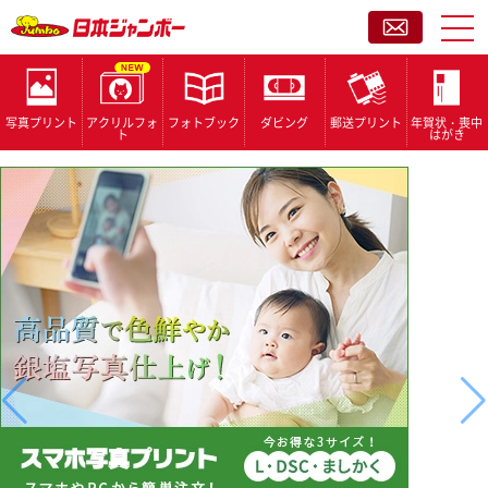
アクリルフォ
フォトブック
ダビング
郵送プリント
年賀状・喪中
写真プリント
ト
はがき