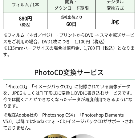
閲覧・
デジタル
フィルム / 1本
ダウンロード期限
変換方式
880円
当社出荷より
jpg
60日
（税込）
※フィルム（ネガ／ポジ）・プリントからDVD → スマホ転送サービ
スをご利用の場合、DVD1枚につき 1,100円（税込）
※135ｍｍハーフサイズの場合は倍料金、1,760 円（税込）となりま
す。
PhotoCD変換サービス
「PhotoCD」「イメージパックCD」に記録されている画像データ
を、JPEGもしくはTIFF形式に変換しDVDに書き込むサービスです。
今では開くことができなくなったデータが再度利用できるようにな
ります。
※現在Adobe社の「Photoshop CS4」「Photoshop Elements
V5.0」以降 ではkodakフォトCD/イメージパックCDがサポートされ
ておりません。